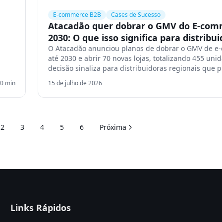
E-commerce B2B
Cases de Sucesso
Atacadão quer dobrar o GMV do E-com
2030: O que isso significa para distribu
O Atacadão anunciou planos de dobrar o GMV de 
até 2030 e abrir 70 novas lojas, totalizando 455 uni
decisão sinaliza para distribuidoras regionais que 
posicionar no mercado e digitalizar suas operações.
0
min
15 de julho de 2026
2
3
4
5
6
Próxima
Links Rápidos