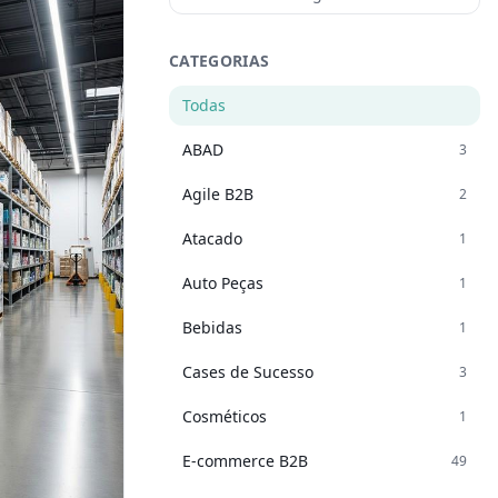
CATEGORIAS
Todas
ABAD
3
Agile B2B
2
Atacado
1
Auto Peças
1
Bebidas
1
Cases de Sucesso
3
Cosméticos
1
E-commerce B2B
49