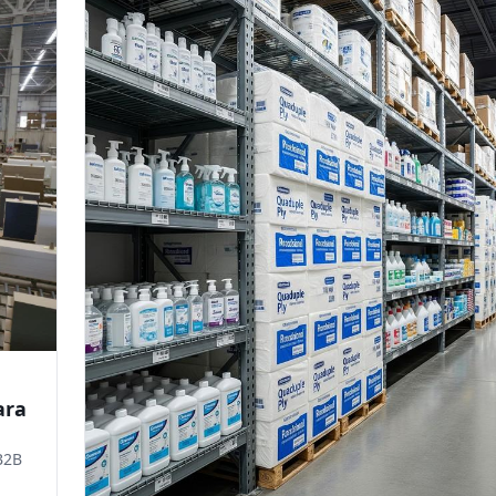
ara
B2B