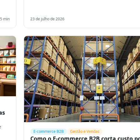
5
min
23 de julho de 2026
as
e
E-commerce B2B
Gestão e Vendas
Como o E-commerce B2B corta custo po