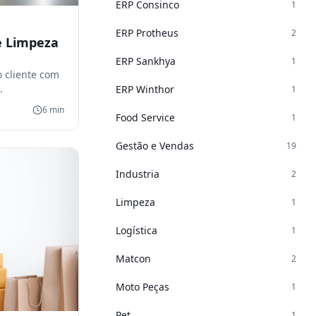
ERP Consinco
1
ERP Protheus
2
e Limpeza
ERP Sankhya
1
 cliente com
.
ERP Winthor
1
6
min
Food Service
1
Gestão e Vendas
19
Industria
2
Limpeza
1
Logística
1
Matcon
2
Moto Peças
1
Pet
1