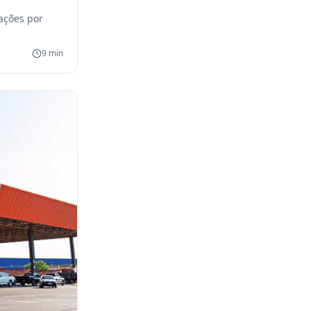
ações por
9
min