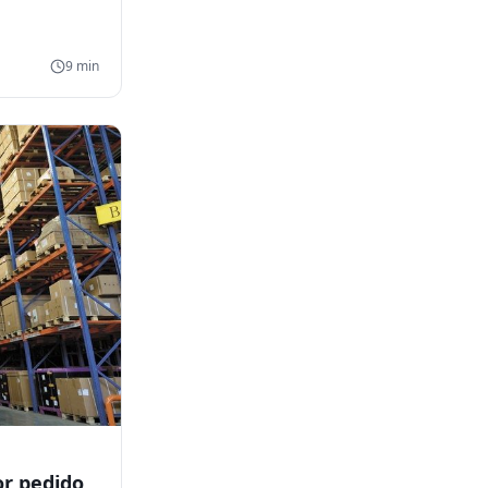
9
min
r pedido