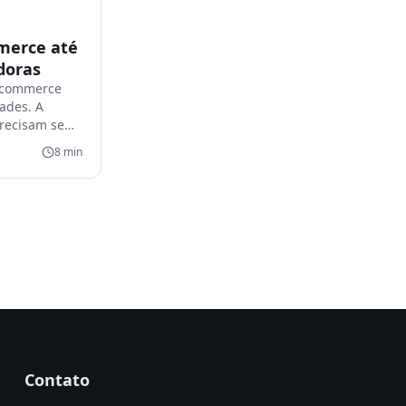
merce até
idoras
e-commerce
dades. A
precisam se
8
min
Contato