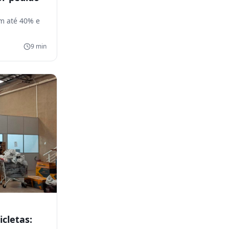
m até 40% e
9
min
cletas: